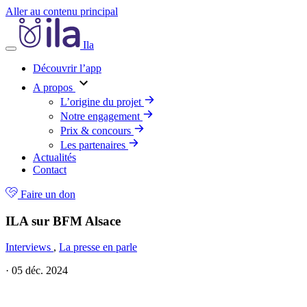
Aller au contenu principal
Ila
Découvrir l’app
A propos
L’origine du projet
Notre engagement
Prix & concours
Les partenaires
Actualités
Contact
Faire un don
ILA sur BFM Alsace
Interviews
,
La presse en parle
·
05 déc. 2024