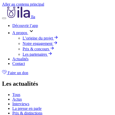
Aller au contenu principal
Ila
Découvrir l’app
A propos
L’origine du projet
Notre engagement
Prix & concours
Les partenaires
Actualités
Contact
Faire un don
Les actualités
Tous
Actus
Interviews
La presse en parle
Prix & distinctions